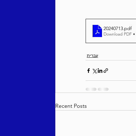
20240713
.pdf
Download PDF •
עברית
Recent Posts