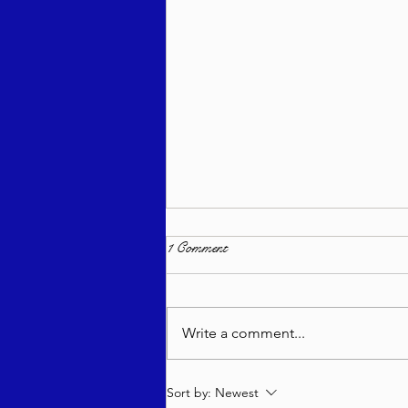
1 Comment
Write a comment...
בטחון שבועי - רב יהודה מאנדל
Sort by:
Newest