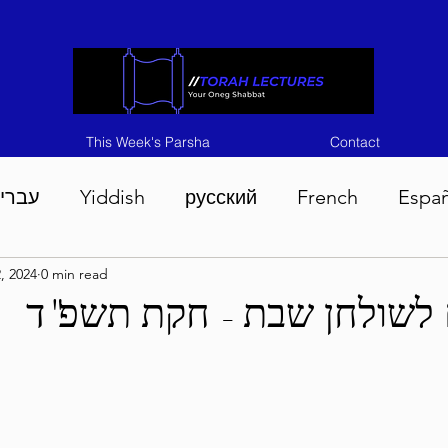
This Week's Parsha
Contact
עברי
Yiddish
русский
French
Espa
2, 2024
0 min read
n 5786
Tisha B'Av 5786
Devarim 5786
M
לשולחן שבת - חקת תשפ"ד
786
Chukas 5786
Korach 5786
Shelach 5
so 5786
Shavuous 5786
Bamidbar 5786