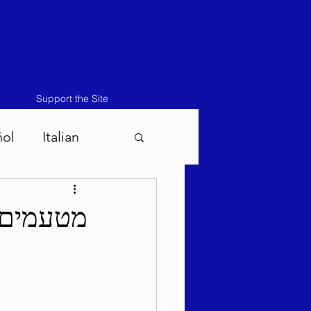
Support the Site
ñol
Italian
atos-Masei 5786
מטעמים 
786