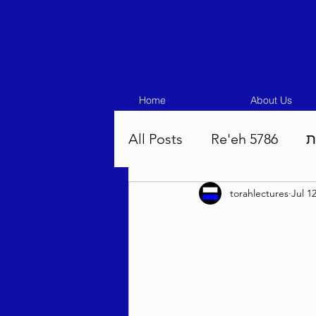
Home
About Us
All Posts
Re'eh 5786
ת
torahlectures
Jul 1
Eikev 5786
Vaeschana
Pinchas 5786
Balak 5
Beha'aloscha 5786
Na