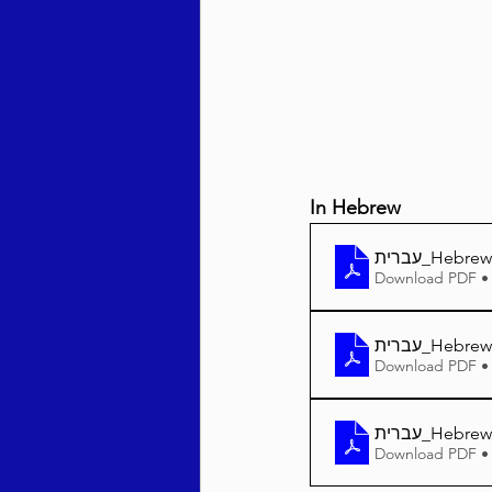
Behar / Bechukosai 5786
Acharei Mos / Kedoshim 
In Hebrew
Vayikra 5786
Vayakhel
Download PDF •
Download PDF •
Download PDF •