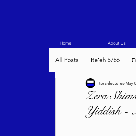
Home
About Us
All Posts
Re'eh 5786
ת
torahlectures
May 8
Eikev 5786
Vaeschana
Zera Shims
Yiddish -
Pinchas 5786
Balak 5
Beha'aloscha 5786
Na