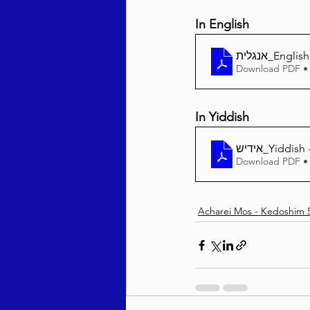
In English
אנגלית_E
Download PDF •
In Yiddish
Download PDF •
Acharei Mos - Kedoshim 