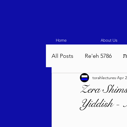
Home
About Us
All Posts
Re'eh 5786
ת
torahlectures
Apr 2
Eikev 5786
Vaeschana
Zera Shims
Yiddish -
Pinchas 5786
Balak 5
Beha'aloscha 5786
Na