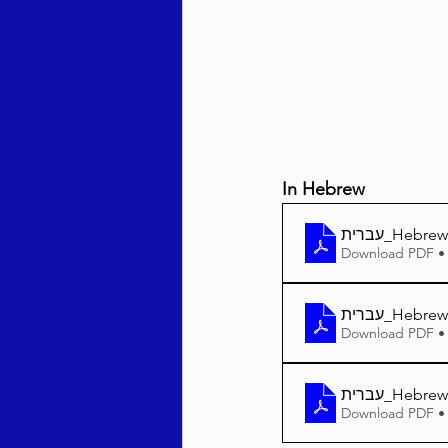
Behar / Bechukosai 5786
Acharei Mos / Kedoshim 
In Hebrew
Vayikra 5786
Vayakhel
Download PDF •
Download PDF •
Download PDF •