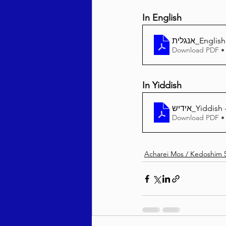
In English
אנגלית_E
Download PDF •
In Yiddish
Download PDF •
Acharei Mos / Kedoshim 