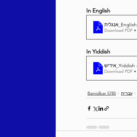
In English
אנגלית_En
Download PDF •
In Yiddish
Download PDF •
Bamidbar 5785
עברית