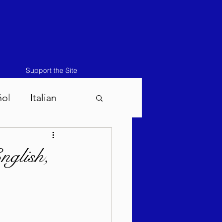
Support the Site
ñol
Italian
atos-Masei 5786
nglish,
786