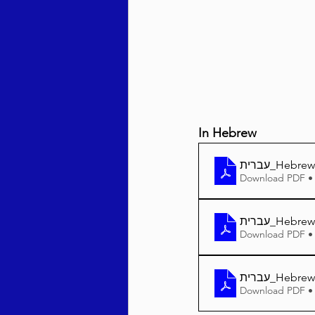
Behar / Bechukosai 5786
Acharei Mos / Kedoshim 
In Hebrew
Vayikra 5786
Vayakhel
Download PDF •
Download PDF •
Download PDF •