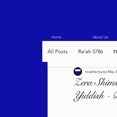
Home
About Us
All Posts
Re'eh 5786
ת
torahlectures
May 3
Eikev 5786
Vaeschana
Zera Shims
Yiddish -
Pinchas 5786
Balak 5
Beha'aloscha 5786
Na