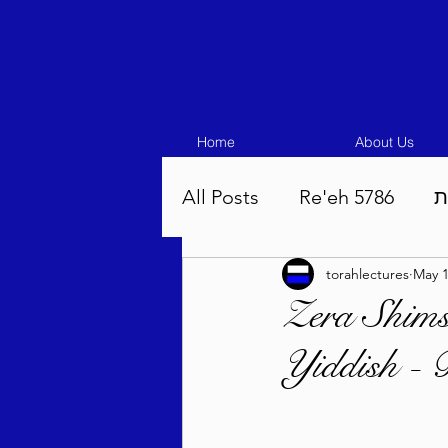
Home
About Us
All Posts
Re'eh 5786
ת
torahlectures
May 
Eikev 5786
Vaeschana
Zera Shims
Yiddish -
Pinchas 5786
Balak 5
Beha'aloscha 5786
Na