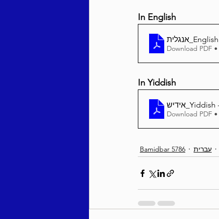
In English
אנגלית_En
Download PDF •
In Yiddish
Download PDF •
Bamidbar 5786
עברית