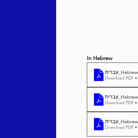
Behar / Bechukosai 5786
Acharei Mos / Kedoshim 
In Hebrew
Vayikra 5786
Vayakhel
Download PDF •
Download PDF •
Download PDF •