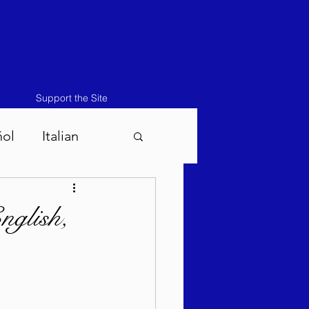
Support the Site
ñol
Italian
atos-Masei 5786
nglish,
786