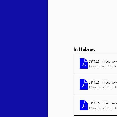
Behar / Bechukosai 5786
Acharei Mos / Kedoshim 
In Hebrew
Vayikra 5786
Vayakhel
Download PDF •
Download PDF •
Download PDF •