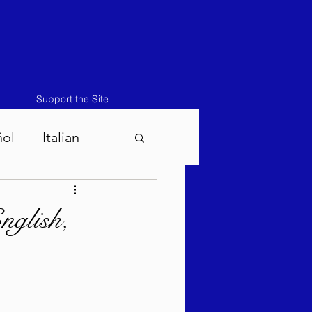
Support the Site
ñol
Italian
atos-Masei 5786
nglish,
786