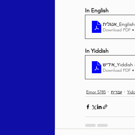
In English
אנגלית_En
Download PDF •
In Yiddish
Download PDF •
Emor 5785
עברית
Yid