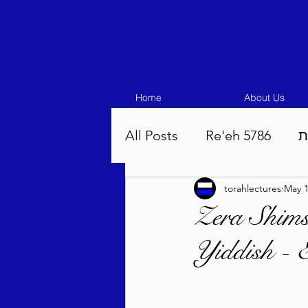
Home
About Us
All Posts
Re'eh 5786
ת
torahlectures
May 1
Eikev 5786
Vaeschana
Zera Shims
Yiddish -
Pinchas 5786
Balak 5
Beha'aloscha 5786
Na