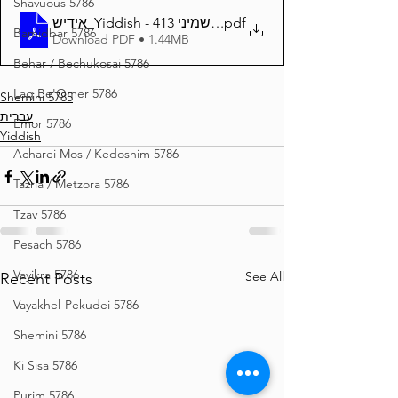
Shavuous 5786
אידיש_Yiddish - זרע שמשון פרשת שמיני 413
.pdf
Bamidbar 5786
Download PDF • 1.44MB
Behar / Bechukosai 5786
Lag Be'Omer 5786
Shemini 5785
עברית
Emor 5786
Yiddish
Acharei Mos / Kedoshim 5786
Tazria / Metzora 5786
Tzav 5786
Pesach 5786
Vayikra 5786
See All
Recent Posts
Vayakhel-Pekudei 5786
Shemini 5786
Ki Sisa 5786
Purim 5786