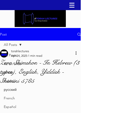
Post
All Posts
torahlectures
All Posts
Apr 24, 2025
1 min read
Zera Shimshon - In Hebrew (3
Re'eh 5786
types), English, Yiddish -
עברית
Shemini 5785
Yiddish
русский
French
Español