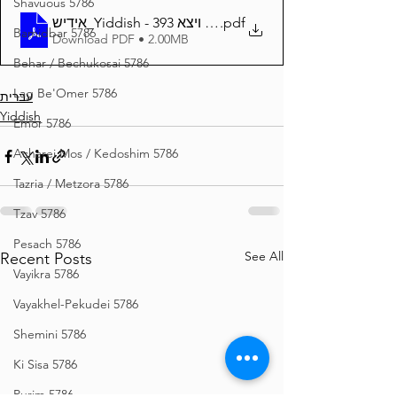
Shavuous 5786
אידיש_Yiddish - זרע שמשון פרשת ויצא 393
.pdf
Bamidbar 5786
Download PDF • 2.00MB
Behar / Bechukosai 5786
Lag Be'Omer 5786
עברית
Yiddish
Emor 5786
Acharei Mos / Kedoshim 5786
Tazria / Metzora 5786
Tzav 5786
Pesach 5786
See All
Recent Posts
Vayikra 5786
Vayakhel-Pekudei 5786
Shemini 5786
Ki Sisa 5786
Purim 5786