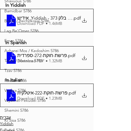
Shavuous 5786
In Yiddish
Bamidbar 5786
אידיש_Yiddish - זרע שמשון פרשת בלק 373
.pdf
Behar / Bechukosai 5786
Download PDF • 1.46MB
Lag Be'Omer 5786
Emor 5786
In Spanish
Acharei Mos / Kedoshim 5786
פרשת-חוקת-272-ספרדית
.pdf
Tazria / Metzora 5786
Download PDF • 1.32MB
Tzav 5786
In Italian
Pesach 5786
Vayikra 5786
פרשת-חוקת-222-איטלקית
.pdf
Download PDF • 1.23MB
Vayakhel-Pekudei 5786
Shemini 5786
עברית
Ki Sisa 5786
Yiddish
Purim 5786
Español