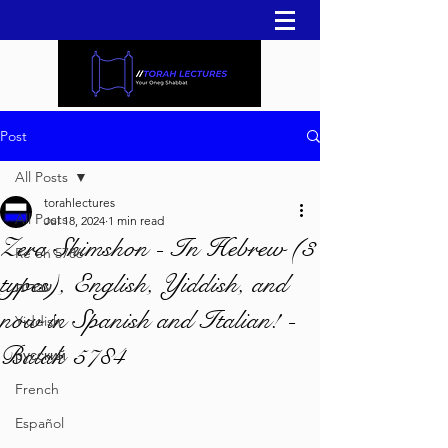
Post
All Posts
torahlectures
All Posts
Jul 18, 2024
1 min read
Zera Shimshon - In Hebrew (3
Re'eh 5786
types), English, Yiddish, and
עברית
now in Spanish and Italian! -
Yiddish
Balak 5784
русский
French
Español