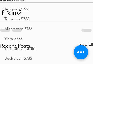
Tetzaveh 5786
Terumah 5786
Mishpatim 5786
Yisro 5786
See All
Recent Posts
Tu B'Shevat 5786
Beshalach 5786
Bo 5786
Vaeira 5786
Shemos 5786
Vayechi 5786
Vayigash 5786
Chanukah 5786
Mikeitz 5786