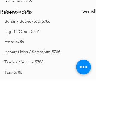
Shavuous 5786
See All
Bamidbar 5786
Recent Posts
Behar / Bechukosai 5786
Lag Be'Omer 5786
Emor 5786
Acharei Mos / Kedoshim 5786
Tazria / Metzora 5786
Tzav 5786
Pesach 5786
Vayikra 5786
Vayakhel-Pekudei 5786
Shemini 5786
Ki Sisa 5786
Purim 5786