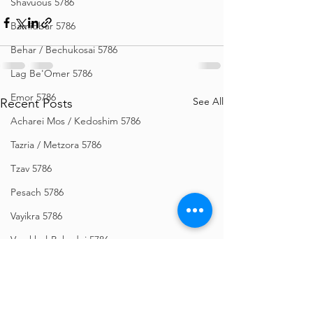
Shavuous 5786
Bamidbar 5786
Behar / Bechukosai 5786
Lag Be'Omer 5786
Emor 5786
See All
Recent Posts
Acharei Mos / Kedoshim 5786
Tazria / Metzora 5786
Tzav 5786
Pesach 5786
Vayikra 5786
Vayakhel-Pekudei 5786
Shemini 5786
Ki Sisa 5786
Purim 5786