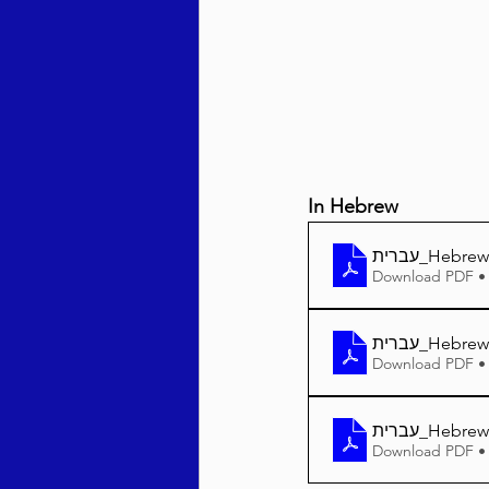
Behar / Bechukosai 5786
Acharei Mos / Kedoshim 
In Hebrew
Vayikra 5786
Vayakhel
Download PDF •
Download PDF •
Download PDF •