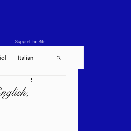
Support the Site
ñol
Italian
atos-Masei 5786
nglish,
786