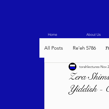
Home
About Us
All Posts
Re'eh 5786
ת
torahlectures
Nov 2
Eikev 5786
Vaeschana
Zera Shims
Yiddish - 
Pinchas 5786
Balak 5
Beha'aloscha 5786
Na