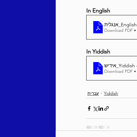
In English
אנגלית_En
Download PDF •
In Yiddish
Download PDF •
עברית
Yiddish