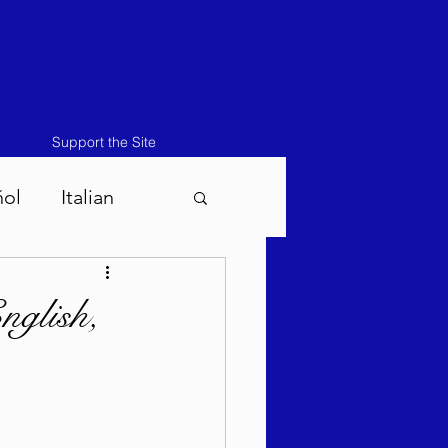
Support the Site
ñol
Italian
atos-Masei 5786
nglish,
786