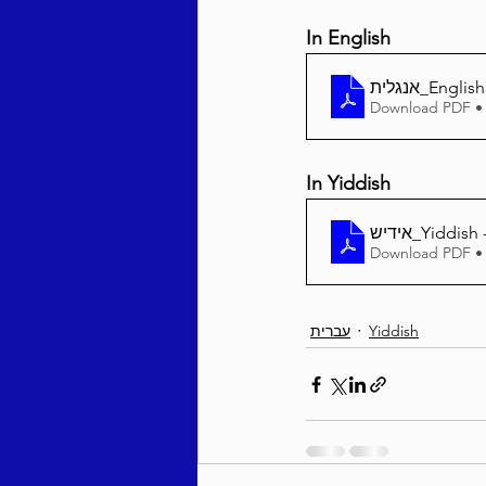
In English
אנגלית_En
Download PDF •
In Yiddish
Download PDF •
עברית
Yiddish