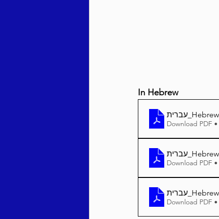
Behar / Bechukosai 5786
Acharei Mos / Kedoshim 
In Hebrew
Vayikra 5786
Vayakhel
Download PDF •
Download PDF •
Download PDF •