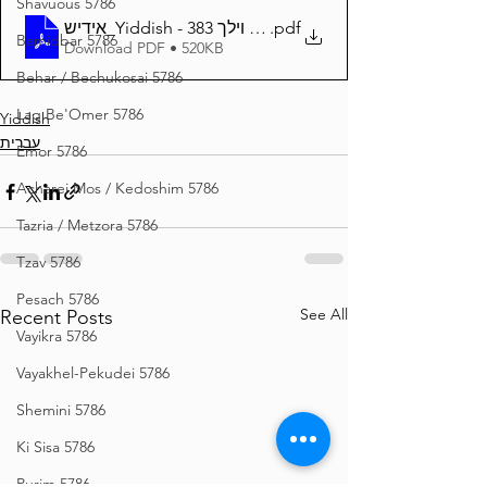
Shavuous 5786
אידיש_Yiddish - זרע שמשון פרשת נצבים וילך 383
.pdf
Bamidbar 5786
Download PDF • 520KB
Behar / Bechukosai 5786
Lag Be'Omer 5786
Yiddish
עברית
Emor 5786
Acharei Mos / Kedoshim 5786
Tazria / Metzora 5786
Tzav 5786
Pesach 5786
See All
Recent Posts
Vayikra 5786
Vayakhel-Pekudei 5786
Shemini 5786
Ki Sisa 5786
Purim 5786